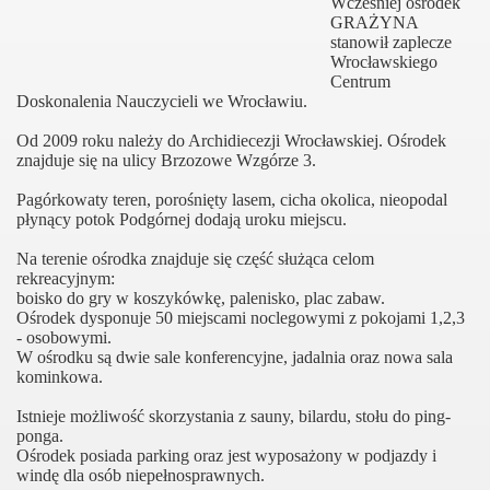
Wcześniej ośrodek
GRAŻYNA
stanowił zaplecze
Wrocławskiego
Centrum
Doskonalenia Nauczycieli we Wrocławiu.
Od 2009 roku należy do Archidiecezji Wrocławskiej. Ośrodek
znajduje się na ulicy Brzozowe Wzgórze 3.
Pagórkowaty teren, porośnięty lasem, cicha okolica, nieopodal
płynący potok Podgórnej dodają uroku miejscu.
Na terenie ośrodka znajduje się część służąca celom
rekreacyjnym:
boisko do gry w koszykówkę, palenisko, plac zabaw.
Ośrodek dysponuje 50 miejscami noclegowymi z pokojami 1,2,3
- osobowymi.
W ośrodku są dwie sale konferencyjne, jadalnia oraz nowa sala
kominkowa.
Istnieje możliwość skorzystania z sauny, bilardu, stołu do ping-
ponga.
Ośrodek posiada parking oraz jest wyposażony w podjazdy i
windę dla osób niepełnosprawnych.